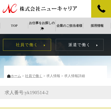
お仕事をお探しの
TOP
企業のご担当者様
採用情報
方
社員で働く
派遣で働く
ホーム
社員で働く
求人情報
求人情報詳細
求人番号:yk190514-2