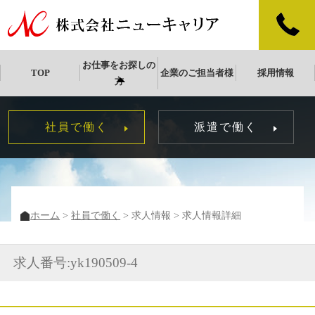
お仕事をお探しの
TOP
企業のご担当者様
採用情報
方
社員で働く
派遣で働く
ホーム
社員で働く
求人情報
求人情報詳細
求人番号:yk190509-4