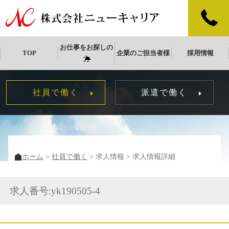
お仕事をお探しの
TOP
企業のご担当者様
採用情報
方
社員で働く
派遣で働く
ホーム
社員で働く
求人情報
求人情報詳細
求人番号:yk190505-4