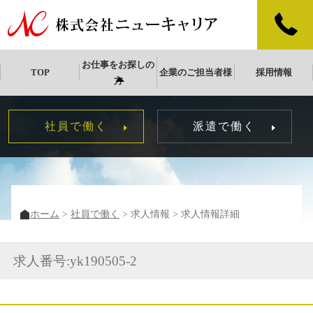
お仕事をお探しの
TOP
企業のご担当者様
採用情報
方
社員で働く
派遣で働く
ホーム
社員で働く
求人情報
求人情報詳細
求人番号:yk190505-2