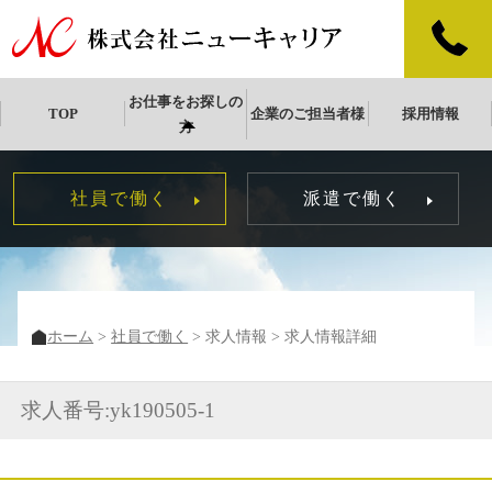
お仕事をお探しの
TOP
企業のご担当者様
採用情報
方
社員で働く
派遣で働く
ホーム
社員で働く
求人情報
求人情報詳細
求人番号:yk190505-1