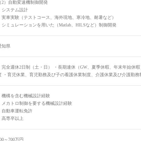
（2）自動変速機制御開発
・システム設計
・実車実験（テストコース、海外現地、寒冷地、耐暑など）
・シミュレーションを用いた（Matlab、HILSなど）制御開発
愛知県
・完全週休2日制（土・日） ・長期連休（GW、夏季休暇、年末年始休暇
度 ・育児休業、育児勤務及び子の看護休業制度、介護休業及び介護勤務
・機構を含む機械設計経験
・メカトロ制御を要する機械設計経験
・自動車運転免許
・高専卒以上
400～700万円