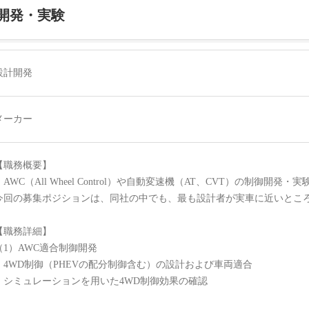
開発・実験
設計開発
メーカー
【職務概要】
・AWC（All Wheel Control）や自動変速機（AT、CVT）の制御開発
今回の募集ポジションは、同社の中でも、最も設計者が実車に近いとこ
【職務詳細】
（1）AWC適合制御開発
・4WD制御（PHEVの配分制御含む）の設計および車両適合
・シミュレーションを用いた4WD制御効果の確認