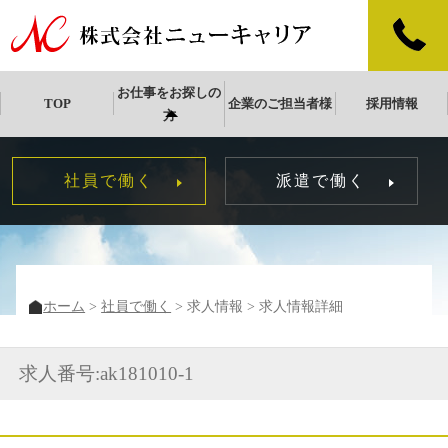
お仕事をお探しの
TOP
企業のご担当者様
採用情報
方
社員で働く
派遣で働く
ホーム
社員で働く
求人情報
求人情報詳細
求人番号:ak181010-1