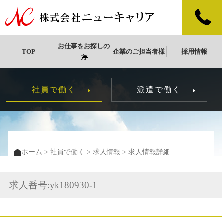
お仕事をお探しの
TOP
企業のご担当者様
採用情報
方
社員で働く
派遣で働く
ホーム
社員で働く
求人情報
求人情報詳細
求人番号:yk180930-1