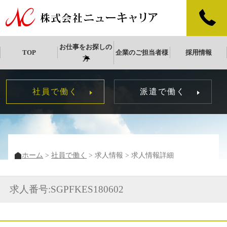
お仕事をお探しの
TOP
企業のご担当者様
採用情報
方
社員で働く
派遣で働く
ホーム
社員で働く
求人情報
求人情報詳細
求人番号:SGPFKES180602