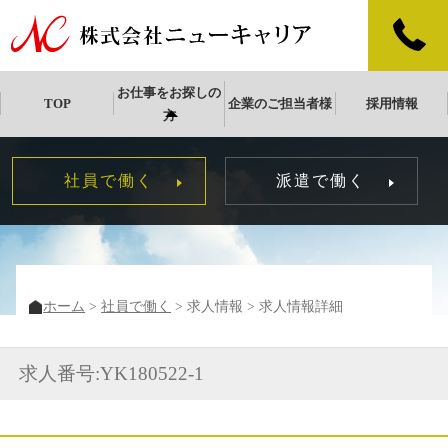
お仕事をお探しの
TOP
企業のご担当者様
採用情報
方
社員で働く
派遣で働く
ホーム
社員で働く
求人情報
求人情報詳細
求人番号:YK180522-1