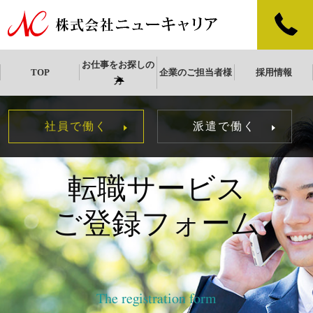
お仕事をお探しの
TOP
企業のご担当者様
採用情報
方
社員で働く
派遣で働く
転職サービス
ご登録フォーム
The registration form