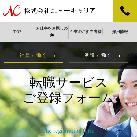
お仕事をお探しの
TOP
企業のご担当者様
採用情報
方
社員で働く
派遣で働く
転職サービス
ご登録フォーム
The registration form