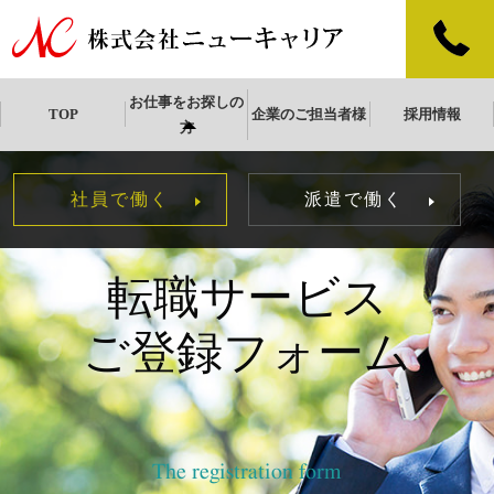
お仕事をお探しの
TOP
企業のご担当者様
採用情報
方
社員で働く
派遣で働く
転職サービス
ご登録フォーム
The registration form