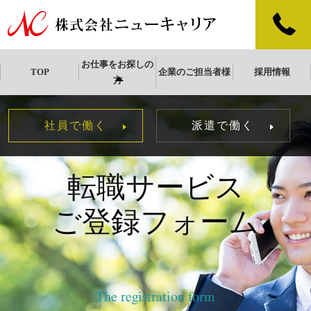
お仕事をお探しの
TOP
企業のご担当者様
採用情報
方
社員で働く
派遣で働く
転職サービス
ご登録フォーム
The registration form