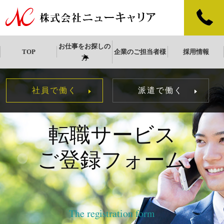
お仕事をお探しの
TOP
企業のご担当者様
採用情報
方
社員で働く
派遣で働く
転職サービス
ご登録フォーム
The registration form