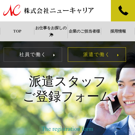
お仕事をお探しの
TOP
企業のご担当者様
採用情報
方
社員で働く
派遣で働く
派遣スタッフ
ご登録フォーム
The registration form